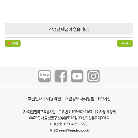
작성된 댓글이 없습니다.
후원안내
ㅣ
이용약관
ㅣ
개인정보처리방침
ㅣ
PC버전
(사)대한민국교육봉사단ㅣ고유번호 105-82-21631 | 이사장 우창록
(04793) 서울 성동구 성수일로 10길 33 성락성결교회901호
대표전화 070-4351-5522
이메일
seed@seedschool.kr