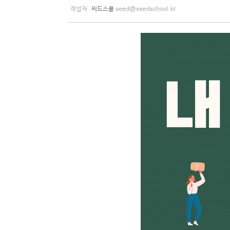
작성자
씨드스쿨
seed@seedschool.kr