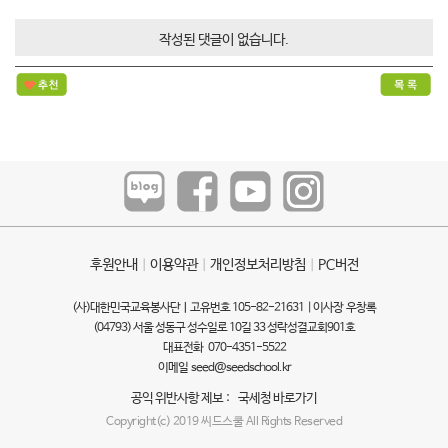
작성된 댓글이 없습니다.
후원안내
ㅣ
이용약관
ㅣ
개인정보처리방침
ㅣ
PC버전
(사)대한민국교육봉사단ㅣ고유번호 105-82-21631 | 이사장 우창록
(04793) 서울 성동구 성수일로 10길 33 성락성결교회901호
대표전화 070-4351-5522
이메일
seed@seedschool.kr
공익 위반사항 제보 :
국세청 바로가기
Copyright(c) 2019 씨드스쿨 All Rights Reserved