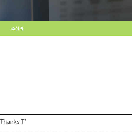
소식지
hanks T'