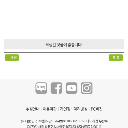
작성된 댓글이 없습니다.
후원안내
ㅣ
이용약관
ㅣ
개인정보처리방침
ㅣ
PC버전
(사)대한민국교육봉사단ㅣ고유번호 105-82-21631 | 이사장 우창록
(04793) 서울 성동구 성수일로 10길 33 성락성결교회901호