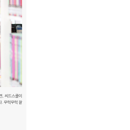
면, 씨드스쿨이
. 무럭무럭 잘