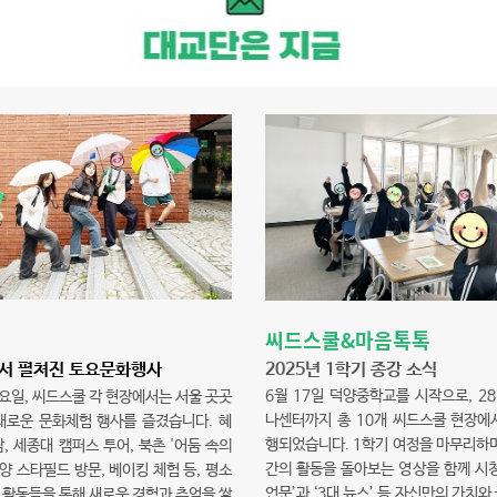
씨드스쿨&마음톡톡
2025년 1학기 종강 소식
서 펼쳐진 토요문화행사
6월 17일 덕양중학교를 시작으로, 2
요일, 씨드스쿨 각 현장에서는 서울 곳곳
나센터까지 총 10개 씨드스쿨 현장에
채로운 문화체험 행사를 즐겼습니다. 혜
행되었습니다. 1학기 여정을 마무리하며
, 세종대 캠퍼스 투어, 북촌 '어둠 속의
간의 활동을 돌아보는 영상을 함께 시청
고양 스타필드 방문, 베이킹 체험 등, 평소
언문’과 ‘3대 뉴스’ 등 자신만의 가치와
 활동들을 통해 새로운 경험과 추억을 쌓