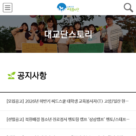
[모집공고] 2026년 하반기 씨드스쿨 대학생 교육봉사자(T) 고양/일산 현장 추가모집(~7/26)
[선발공고] 북한배경 청소년 진로정서 멘토링 캠프 ‘상상캠프’ 멘토/스태프 최종 합격자 발표