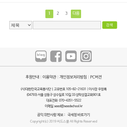
1
2
3
다음
후원안내
ㅣ
이용약관
ㅣ
개인정보처리방침
ㅣ
PC버전
(사)대한민국교육봉사단ㅣ고유번호 105-82-21631 | 이사장 우창록
(04793) 서울 성동구 성수일로 10길 33 성락성결교회901호
대표전화 070-4351-5522
이메일
seed@seedschool.kr
공익 위반사항 제보 :
국세청 바로가기
Copyright(c) 2019 씨드스쿨 All Rights Reserved