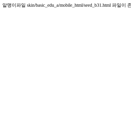
알맹이파일 skin/basic_edu_a/mobile_html/seed_b31.html 