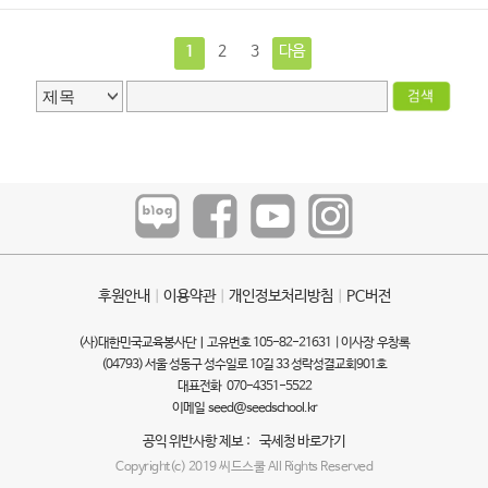
1
2
3
다음
후원안내
ㅣ
이용약관
ㅣ
개인정보처리방침
ㅣ
PC버전
(사)대한민국교육봉사단ㅣ고유번호 105-82-21631 | 이사장 우창록
(04793) 서울 성동구 성수일로 10길 33 성락성결교회901호
대표전화 070-4351-5522
이메일
seed@seedschool.kr
공익 위반사항 제보 :
국세청 바로가기
Copyright(c) 2019 씨드스쿨 All Rights Reserved