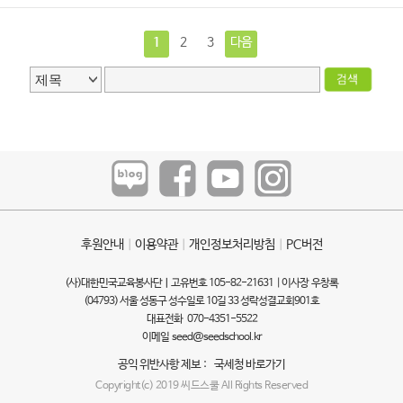
1
2
3
다음
후원안내
ㅣ
이용약관
ㅣ
개인정보처리방침
ㅣ
PC버전
(사)대한민국교육봉사단ㅣ고유번호 105-82-21631 | 이사장 우창록
(04793) 서울 성동구 성수일로 10길 33 성락성결교회901호
대표전화 070-4351-5522
이메일
seed@seedschool.kr
공익 위반사항 제보 :
국세청 바로가기
Copyright(c) 2019 씨드스쿨 All Rights Reserved