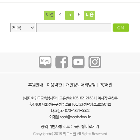
이전
4
5
6
다음
후원안내
ㅣ
이용약관
ㅣ
개인정보처리방침
ㅣ
PC버전
(사)대한민국교육봉사단ㅣ고유번호 105-82-21631 | 이사장 우창록
(04793) 서울 성동구 성수일로 10길 33 성락성결교회901호
대표전화 070-4351-5522
이메일
seed@seedschool.kr
공익 위반사항 제보 :
국세청 바로가기
Copyright(c) 2019 씨드스쿨 All Rights Reserved