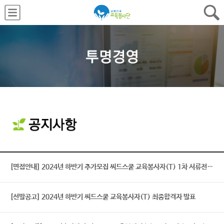
[면접안내] 2024년 하반기 추가모집 씨드스쿨 교육봉사자(T) 1차 서류전형 합격자 발표 및 면접안내
[선발공고] 2024년 하반기 씨드스쿨 교육봉사자(T) 최종합격자 발표